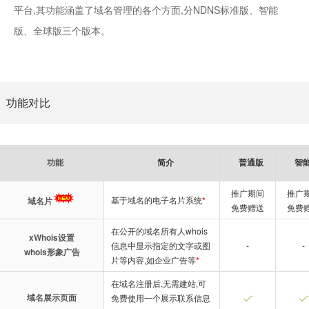
平台,其功能涵盖了域名管理的各个方面,分NDNS标准版、智能
版、全球版三个版本。
功能对比
功能
简介
普通版
智
推广期间
推广
基于域名的电子名片系统
*
域名片
免费赠送
免费
在公开的域名所有人whois
xWhois设置
信息中显示指定的文字或图
-
-
whois形象广告
片等内容,如企业广告等
*
在域名注册后,无需建站,可
域名展示页面
免费使用一个展示联系信息